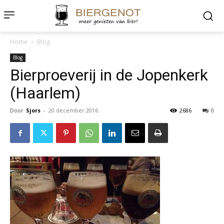
Home
Blog
Blog
Bierproeverij in de Jopenkerk
(Haarlem)
Door
Sjors
-
20 december 2016
2686
0