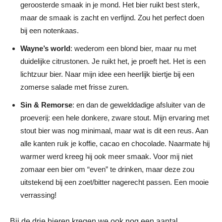
geroosterde smaak in je mond. Het bier ruikt best sterk,
maar de smaak is zacht en verfijnd. Zou het perfect doen
bij een notenkaas.
Wayne’s world
: wederom een blond bier, maar nu met
duidelijke citrustonen. Je ruikt het, je proeft het. Het is een
lichtzuur bier. Naar mijn idee een heerlijk biertje bij een
zomerse salade met frisse zuren.
Sin & Remorse
: en dan de gewelddadige afsluiter van de
proeverij: een hele donkere, zware stout. Mijn ervaring met
stout bier was nog minimaal, maar wat is dit een reus. Aan
alle kanten ruik je koffie, cacao en chocolade. Naarmate hij
warmer werd kreeg hij ook meer smaak. Voor mij niet
zomaar een bier om “even” te drinken, maar deze zou
uitstekend bij een zoet/bitter nagerecht passen. Een mooie
verrassing!
Bij de drie bieren kregen we ook nog een aantal