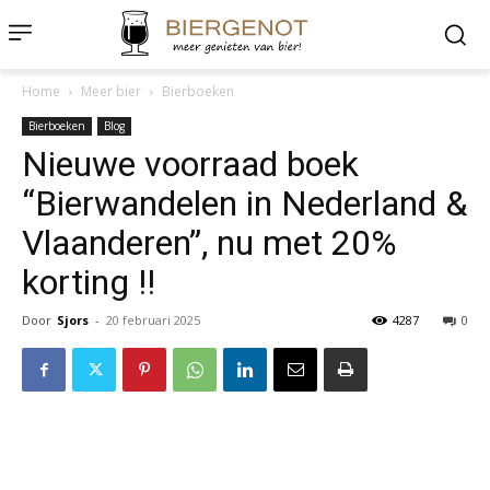
Home
Meer bier
Bierboeken
Bierboeken
Blog
Nieuwe voorraad boek
“Bierwandelen in Nederland &
Vlaanderen”, nu met 20%
korting !!
Door
Sjors
-
20 februari 2025
4287
0