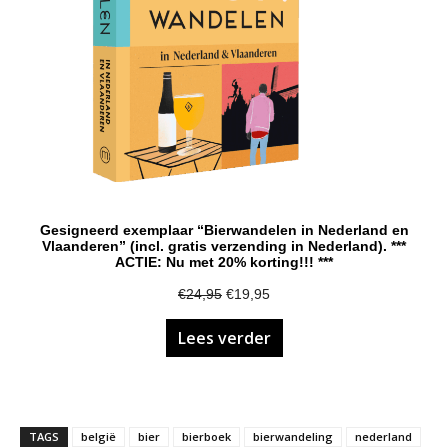
Gesigneerd exemplaar “Bierwandelen in Nederland en
Vlaanderen” (incl. gratis verzending in Nederland). ***
ACTIE: Nu met 20% korting!!! ***
Oorspronkelijke
Huidige
€
24,95
€
19,95
prijs
prijs
Lees verder
was:
is:
€24,95.
€19,95.
TAGS
belgië
bier
bierboek
bierwandeling
nederland