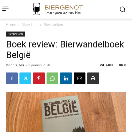
Home
Meer bier
Bierboeken
Bierboeken
Boek review: Bierwandelboek
België
Door
Sjors
-
9 januari 2020
4109
0