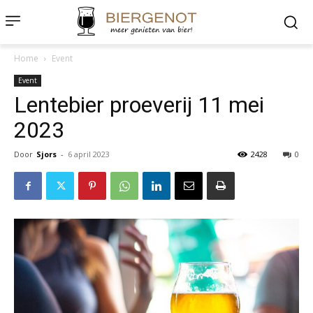
Home
Event
Event
Lentebier proeverij 11 mei
2023
Door
Sjors
-
6 april 2023
2428
0